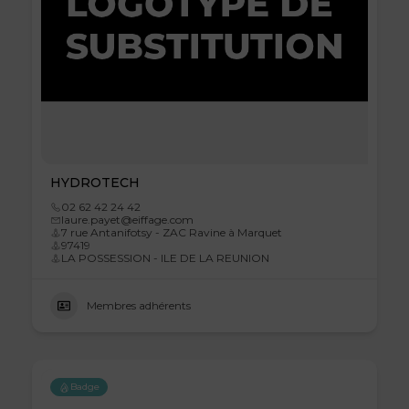
HYDROTECH
02 62 42 24 42
laure.payet@eiffage.com
7 rue Antanifotsy - ZAC Ravine à Marquet
97419
LA POSSESSION - ILE DE LA REUNION
Membres adhérents
Badge