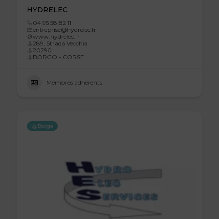
HYDRELEC
04 95 58 82 11
entreprise@hydrelec.fr
www.hydrelec.fr
289, Strada Vecchia
20290
BORGO - CORSE
Membres adhérents
Badge