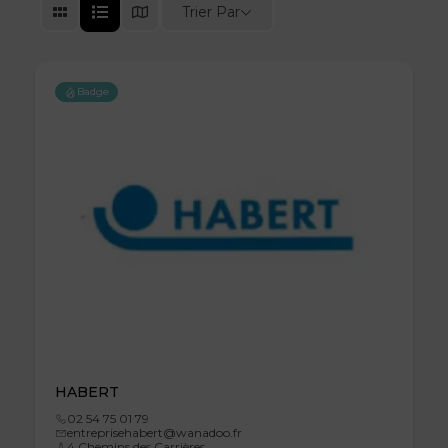
Trier Par
Badge
HABERT
02 54 75 01 79
entreprisehabert@wanadoo.fr
4 Chemins des Carrières