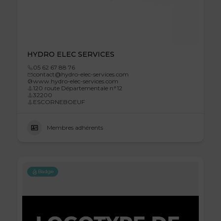
HYDRO ELEC SERVICES
05 62 67 88 76
contact@hydro-elec-services.com
www.hydro-elec-services.com
120 route Départementale n°12
32200
ESCORNEBOEUF
Membres adhérents
Badge