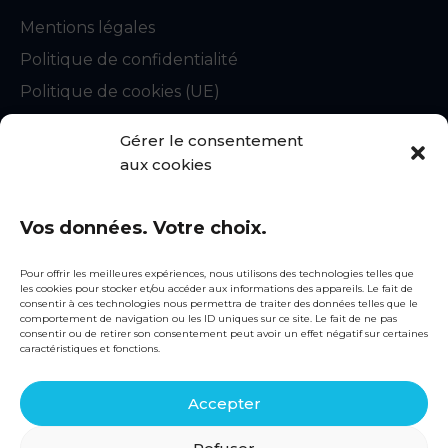
Mentions légales
Politique de confidentialité
Politique de cookies (UE)
CGU
Gérer le consentement
Statuts du syndicat
aux cookies
Règlement intérieur
Vos données. Votre choix.
Contact
snecorep@fntp.fr
Pour offrir les meilleures expériences, nous utilisons des technologies telles que
les cookies pour stocker et/ou accéder aux informations des appareils. Le fait de
01 44 13 31 51
consentir à ces technologies nous permettra de traiter des données telles que le
comportement de navigation ou les ID uniques sur ce site. Le fait de ne pas
consentir ou de retirer son consentement peut avoir un effet négatif sur certaines
Siège social
caractéristiques et fonctions.
3, rue de Berri
75008 PARIS
Accepter
Linkedin