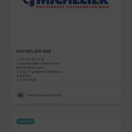
MICHELIER SAS
04 90 62 41 53
contact@michelier.com
michelier.com
102, impasse du Brégoux
84330
CAROMB
Membres adhérents
Badge