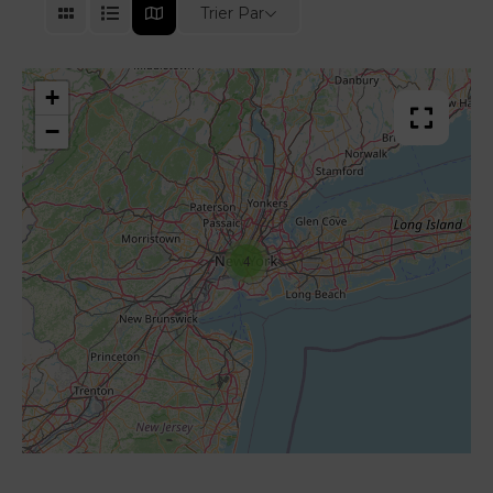
Trier Par
+
−
4