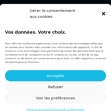
CGU
Gérer le consentement
Statuts du syndicat
aux cookies
Règlement intérieur
Vos données. Votre choix.
Contact
snecorep@fntp.fr
Pour offrir les meilleures expériences, nous utilisons des technologies telles que
les cookies pour stocker et/ou accéder aux informations des appareils. Le fait de
01 44 13 31 51
consentir à ces technologies nous permettra de traiter des données telles que le
comportement de navigation ou les ID uniques sur ce site. Le fait de ne pas
consentir ou de retirer son consentement peut avoir un effet négatif sur certaines
Siège social
caractéristiques et fonctions.
3, rue de Berri
75008 PARIS
Accepter
Linkedin
Refuser
Voir les préférences
2026 – Tous droits réservés. ©SNECOREP. Propulsé
avec ♥ par
Cornet Communication®.
Politique de cookies
Politique de confidentialité