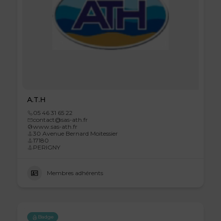
A.T.H
05 46 31 65 22
contact@sas-ath.fr
www.sas-ath.fr
30 Avenue Bernard Moitessier
17180
PERIGNY
Membres adhérents
Badge