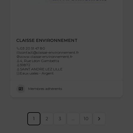
CLAISSE ENVIRONNEMENT
03 20 51 47 80
contact@claisse-environnement.fr
www.claisse-environnement.fr
4, Rue Léon Gambetta
59872
SAINT ANDRE LEZ LILLE
Eaux usées - Argent
Membres adhérents
1
2
3
…
10