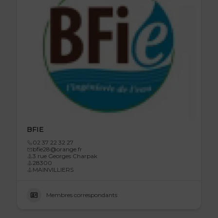
BFIE
02 37 22 32 27
bfie28@orange.fr
3 rue Georges Charpak
28300
MAINVILLIERS
Membres correspondants