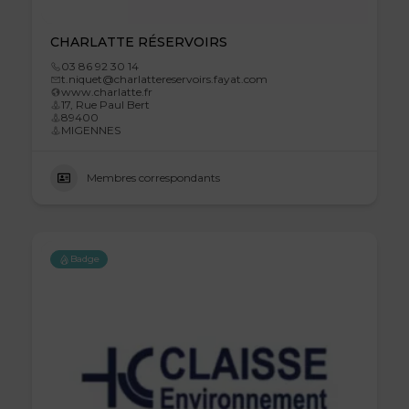
CHARLATTE RÉSERVOIRS
03 86 92 30 14
t.niquet@charlattereservoirs.fayat.com
www.charlatte.fr
17, Rue Paul Bert
89400
MIGENNES
Membres correspondants
Badge