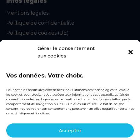
Infos légales
Mentions légales
Politique de confidentialité
Politique de cookies (UE)
CGU
Gérer le consentement
Statuts du syndicat
aux cookies
Règlement intérieur
Vos données. Votre choix.
Contact
snecorep@fntp.fr
Pour offrir les meilleures expériences, nous utilisons des technologies telles que
les cookies pour stocker et/ou accéder aux informations des appareils. Le fait de
01 44 13 31 51
consentir à ces technologies nous permettra de traiter des données telles que le
comportement de navigation ou les ID uniques sur ce site. Le fait de ne pas
consentir ou de retirer son consentement peut avoir un effet négatif sur certaines
Siège social
caractéristiques et fonctions.
3, rue de Berri
75008 PARIS
Accepter