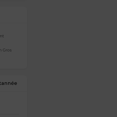
nt
n Gros
ntannée