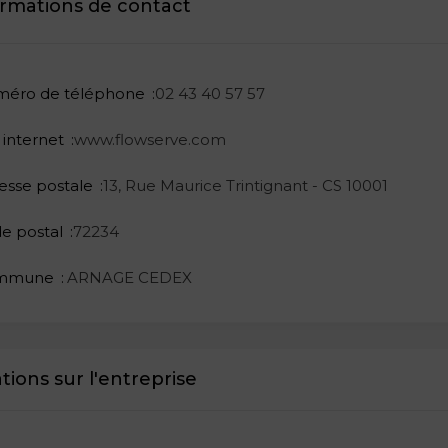
ormations de contact
éro de téléphone
02 43 40 57 57
 internet
www.flowserve.com
esse postale
13, Rue Maurice Trintignant - CS 10001
e postal
72234
mmune
ARNAGE CEDEX
tions sur l'entreprise