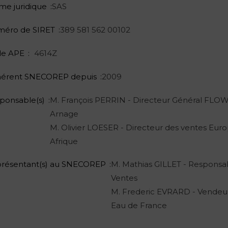
me juridique
SAS
éro de SIRET
389 581 562 00102
e APE
4614Z
érent SNECOREP depuis
2009
ponsable(s)
M. François PERRIN - Directeur Général FL
Arnage
M. Olivier LOESER - Directeur des ventes Euro
Afrique
résentant(s) au SNECOREP
M. Mathias GILLET - Responsa
Ventes
M. Frederic EVRARD - Vendeu
Eau de France