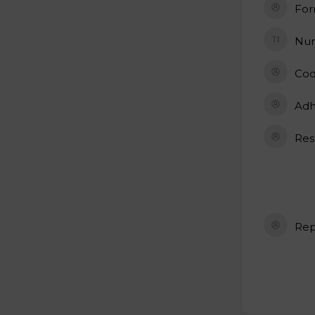
For
Num
Cod
Adh
Res
Rep