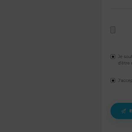
Je sou
d'être 
J'accep