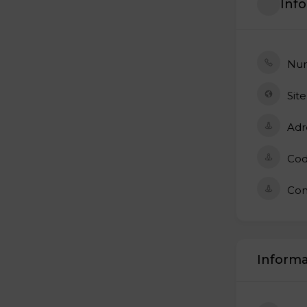
Inf
Num
Site
Adr
Cod
Co
Informa