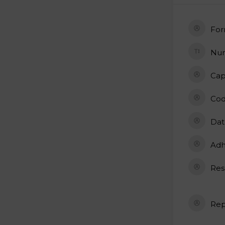
For
Num
Cap
Cod
Dat
Adh
Res
Rep