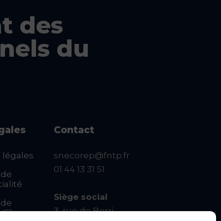
t des
nels du
égales
Contact
 légales
snecorep@fntp.fr
01 44 13 31 51
 de
ialité
Siège social
 de
3, rue de Berri
UE)