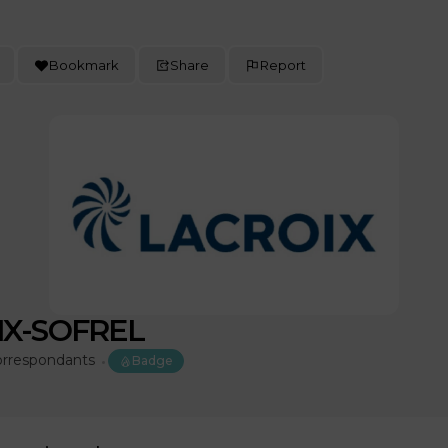
Bookmark
Share
Report
IX-SOFREL
rrespondants
Badge