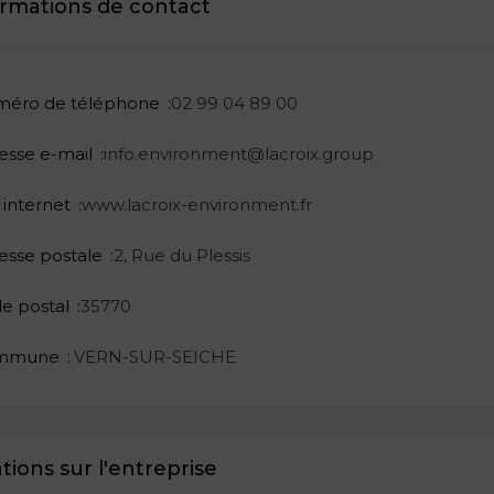
ormations de contact
éro de téléphone
02 99 04 89 00
esse e-mail
info.environment@lacroix.group
 internet
www.lacroix-environment.fr
esse postale
2, Rue du Plessis
e postal
35770
mmune
VERN-SUR-SEICHE
tions sur l'entreprise