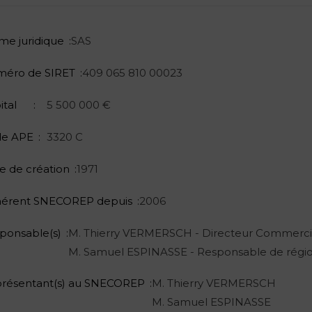
me juridique
SAS
éro de SIRET
409 065 810 00023
ital
5 500 000 €
e APE
3320 C
e de création
1971
érent SNECOREP depuis
2006
ponsable(s)
M. Thierry VERMERSCH - Directeur Commerci
M. Samuel ESPINASSE - Responsable de régi
résentant(s) au SNECOREP
M. Thierry VERMERSCH
M. Samuel ESPINASSE