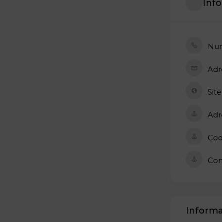
Inf
Num
Adr
Site
Adr
Cod
Co
Informa