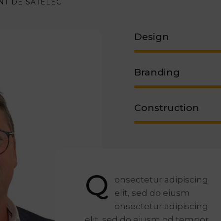
NT DE SATELEC
Design
Branding
Construction
Q
onsectetur adipiscing
elit, sed do eiusm
onsectetur adipiscing
elit, sed do eiusm od tempor