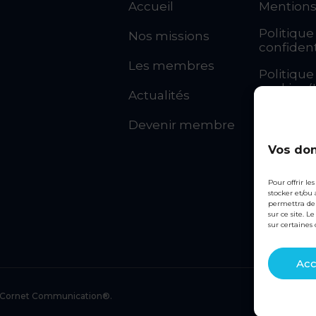
Accueil
Mentions
Politique
Nos missions
confident
Les membres
Politique
cookies (
Actualités
CGU
Devenir membre
Statuts d
Vos don
syndicat
Pour offrir le
Règleme
stocker et/ou
intérieur
permettra de 
sur ce site. 
sur certaines 
Acc
Cornet Communication®.