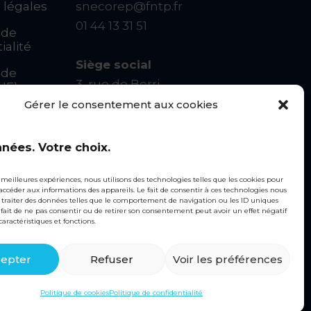
 légales
snecorep@fntp.fr
01 44 13 31 51
 de
ialité
Siège social
 de
3, rue de Berri
UE)
75008 PARIS
Gérer le consentement aux cookies
Linkedin
u
nées. Votre choix.
s meilleures expériences, nous utilisons des technologies telles que les cookies pour
nt
 accéder aux informations des appareils. Le fait de consentir à ces technologies nous
traiter des données telles que le comportement de navigation ou les ID uniques
Le fait de ne pas consentir ou de retirer son consentement peut avoir un effet négatif
caractéristiques et fonctions.
epter
Refuser
Voir les préférences
Politique de cookies
Politique de confidentialité