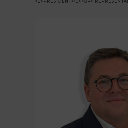
<B>PRÉSIDENT</B><BR> REPRÉSENTA