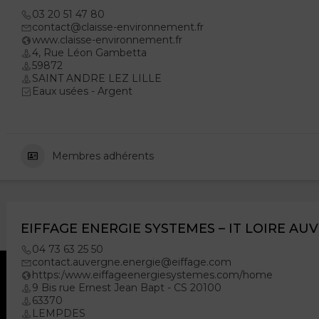
03 20 51 47 80
contact@claisse-environnement.fr
www.claisse-environnement.fr
4, Rue Léon Gambetta
59872
SAINT ANDRE LEZ LILLE
Eaux usées - Argent
Membres adhérents
EIFFAGE ENERGIE SYSTEMES – IT LOIRE AU
04 73 63 25 50
contact.auvergne.energie@eiffage.com
https:/www.eiffageenergiesystemes.com/home
9 Bis rue Ernest Jean Bapt - CS 20100
63370
LEMPDES