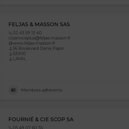
FELJAS & MASSON SAS
02 43 59 13 40
serviceplus@feljas-masson.fr
www.feljas-masson.fr
56 Boulevard Denis Papin
53000
LAVAL
Membres adhérents
FOURNIÉ & CIE SCOP SA
05 49 07 60 36