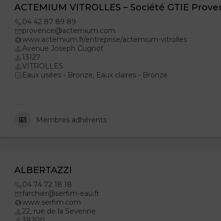
ACTEMIUM VITROLLES – Société GTIE Prove
04 42 87 89 89
provence@actemium.com
www.actemium.fr/entreprise/actemium-vitrolles
Avenue Joseph Cugnot
13127
VITROLLES
Eaux usées - Bronze, Eaux claires - Bronze
Membres adhérents
ALBERTAZZI
04 74 72 18 18
farchier@serfim-eau.fr
www.serfim.com
22, rue de la Sevenne
38200