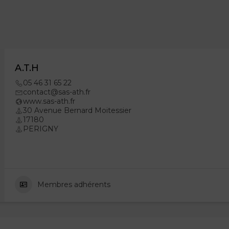
A.T.H
05 46 31 65 22
contact@sas-ath.fr
www.sas-ath.fr
30 Avenue Bernard Moitessier
17180
PERIGNY
Membres adhérents