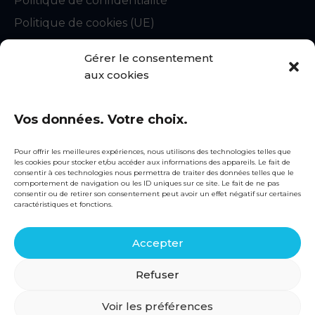
Politique de confidentialité
Politique de cookies (UE)
CGU
Gérer le consentement
Statuts du syndicat
aux cookies
Règlement intérieur
Vos données. Votre choix.
Contact
snecorep@fntp.fr
Pour offrir les meilleures expériences, nous utilisons des technologies telles que
les cookies pour stocker et/ou accéder aux informations des appareils. Le fait de
01 44 13 31 51
consentir à ces technologies nous permettra de traiter des données telles que le
comportement de navigation ou les ID uniques sur ce site. Le fait de ne pas
consentir ou de retirer son consentement peut avoir un effet négatif sur certaines
Siège social
caractéristiques et fonctions.
3, rue de Berri
75008 PARIS
Accepter
Linkedin
Refuser
Voir les préférences