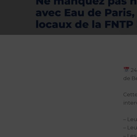
24
de Be
Cett
inter
– Leu
– Leu
– Les