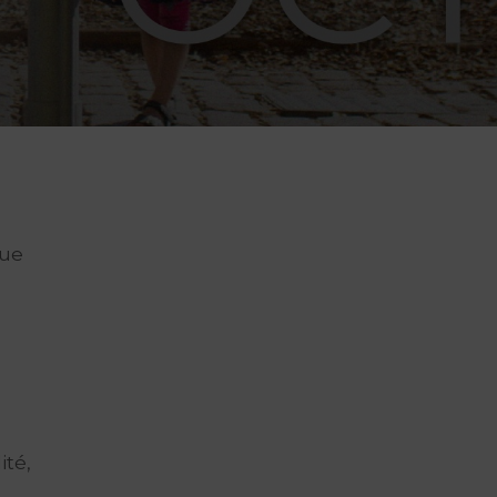
rue
ité,