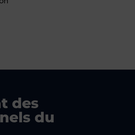
son
t des
nels du