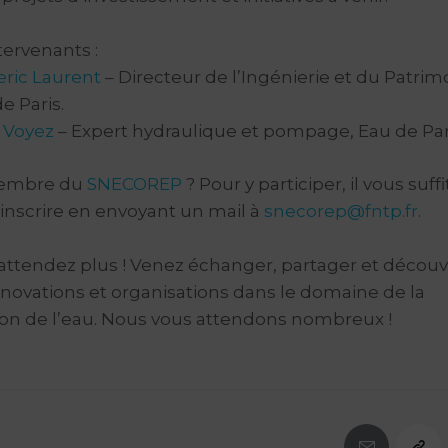
tervenants :
eric Laurent
– Directeur de l’Ingénierie et du Patrim
e Paris.
 Voyez
– Expert hydraulique et pompage, Eau de Par
mbre du
SNECOREP
? Pour y participer, il vous suffi
inscrire en envoyant un mail à
snecorep@fntp.fr
.
attendez plus ! Venez échanger, partager et découvr
nnovations et organisations dans le domaine de la
ion de l’eau. Nous vous attendons nombreux !