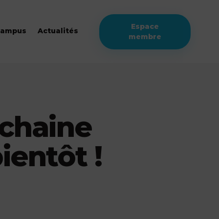
Espace
campus
Actualités
membre
chaine
ientôt !