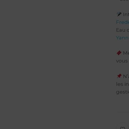
In
Fred
Eau d
Yann
Me
vous 
N’
les i
gest