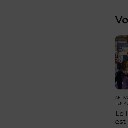
Vo
ARTIC
TEMP
Le 
est 