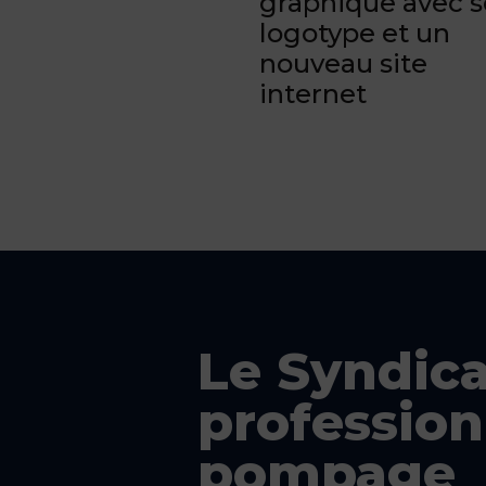
graphique avec 
logotype et un
nouveau site
internet
Le Syndica
profession
pompage