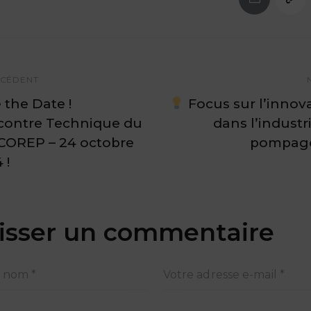
CÉDENT
 the Date !
Focus sur l’innov
contre Technique du
dans l’industr
COREP – 24 octobre
pompage
 !
isser un commentaire