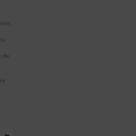
oine,
is.
t de
ir