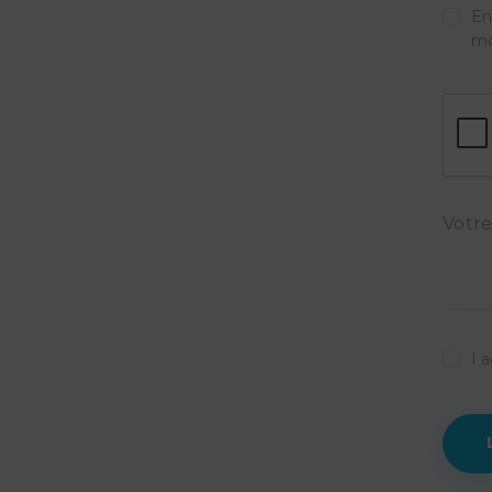
En
mo
I 