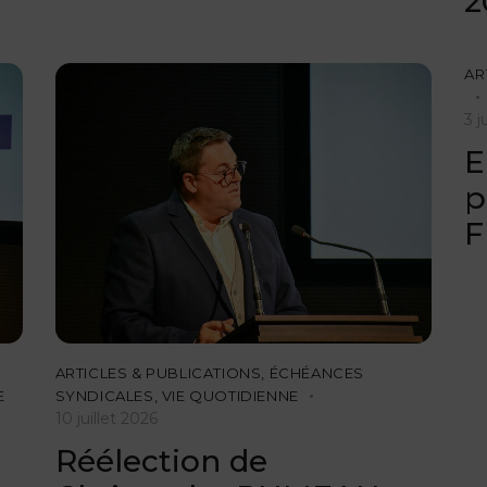
2
AR
3 j
E
p
F
ARTICLES & PUBLICATIONS
,
ÉCHÉANCES
E
SYNDICALES
,
VIE QUOTIDIENNE
10 juillet 2026
Réélection de