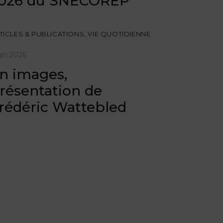
026 du SNECOREP
TICLES & PUBLICATIONS
,
VIE QUOTIDIENNE
uin 2026
n images,
résentation de
rédéric Wattebled