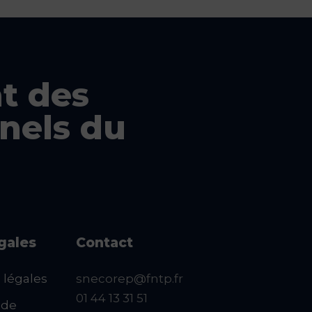
t des
nels du
égales
Contact
 légales
snecorep@fntp.fr
01 44 13 31 51
 de