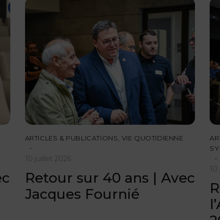
ARTICLES & PUBLICATIONS
,
VIE QUOTIDIENNE
AR
SY
10 juillet 2026
10 
ec
Retour sur 40 ans | Avec
R
Jacques Fournié
l