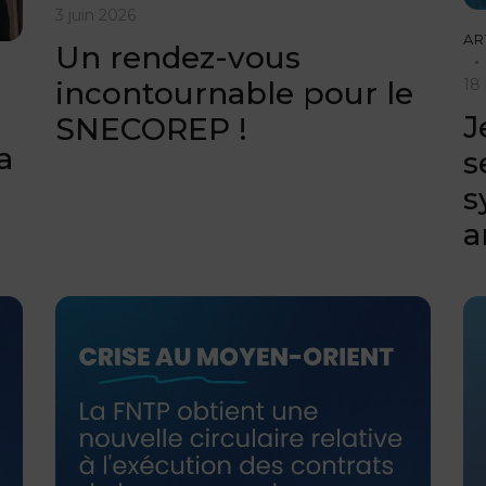
3 juin 2026
AR
Un rendez-vous
18
incontournable pour le
J
SNECOREP !
a
s
s
a