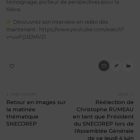
témoignage, porteur de perspectives pour la
filière.
Découvrez son interview en vidéo dès
maintenant : https://www.youtube.com/watch?
v=uoPj2BJMVZI
PRÉCÉDENT
NEXT
Retour en images sur
Réélection de
la matinée
Christophe RUMEAU
thématique
en tant que Président
SNECOREP
du SNECOREP lors de
l’Assemblée Générale
de ce jeudi 4 juin