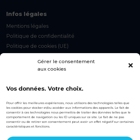
Infos légales
Mentions légales
Politique de confidentialité
Politique de cookies (UE)
CGU
Gérer le consentement
Statuts du syndicat
aux cookies
Règlement intérieur
Vos données. Votre choix.
Contact
snecorep@fntp.fr
Pour offrir les meilleures expériences, nous utilisons des technologies telles que
les cookies pour stocker et/ou accéder aux informations des appareils. Le fait de
01 44 13 31 51
consentir à ces technologies nous permettra de traiter des données telles que le
comportement de navigation ou les ID uniques sur ce site. Le fait de ne pas
consentir ou de retirer son consentement peut avoir un effet négatif sur certaines
Siège social
caractéristiques et fonctions.
3, rue de Berri