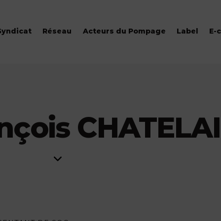
Syndicat
Réseau
Acteurs du Pompage
Label
E-
ançois CHATELA