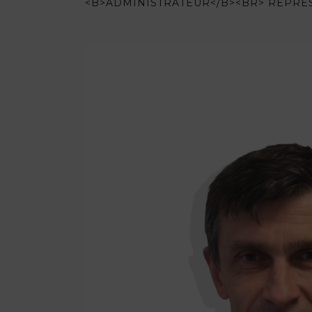
<B>ADMINISTRATEUR</B><BR> REPRÉ