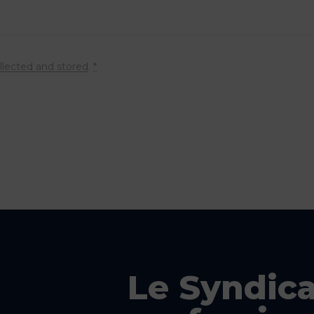
llected and stored
.
*
Le Syndica