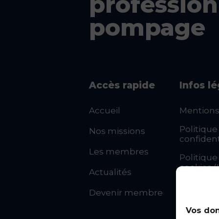
profession
pompage
Accès rapide
Infos l
Accueil
Mentions
Politique
Nos missions
confident
Les membres
Politique
cookies (
Actualités
CGU
Devenir membre
Statuts d
Vos don
syndicat