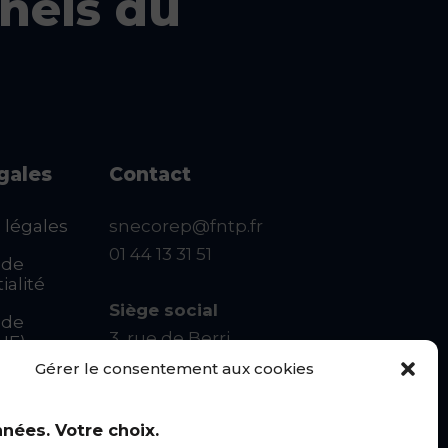
nels du
égales
Contact
 légales
snecorep@fntp.fr
01 44 13 31 51
 de
ialité
Siège social
 de
3, rue de Berri
UE)
75008 PARIS
Gérer le consentement aux cookies
Linkedin
u
nées. Votre choix.