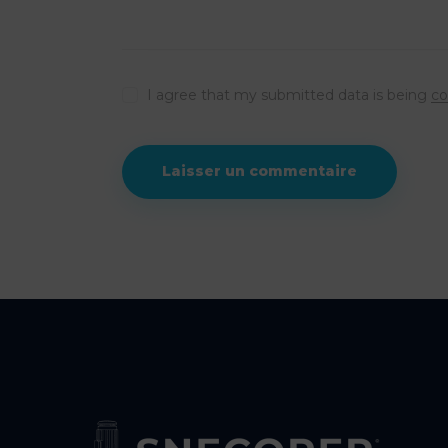
I agree that my submitted data is being
co