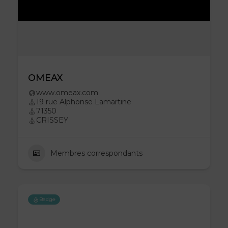
OMEAX
www.omeax.com
19 rue Alphonse Lamartine
71350
CRISSEY
Membres correspondants
Badge