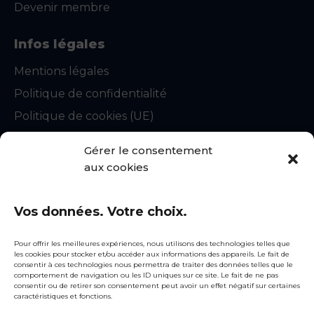
Devenir membre
Infos légales
Mentions légales
Politique de confidentialité
Politique de cookies (UE)
CGU
Gérer le consentement
Statuts du syndicat
aux cookies
Règlement intérieur
Vos données. Votre choix.
Contact
snecorep@fntp.fr
Pour offrir les meilleures expériences, nous utilisons des technologies telles que
les cookies pour stocker et/ou accéder aux informations des appareils. Le fait de
01 44 13 31 51
consentir à ces technologies nous permettra de traiter des données telles que le
comportement de navigation ou les ID uniques sur ce site. Le fait de ne pas
consentir ou de retirer son consentement peut avoir un effet négatif sur certaines
Siège social
caractéristiques et fonctions.
3, rue de Berri